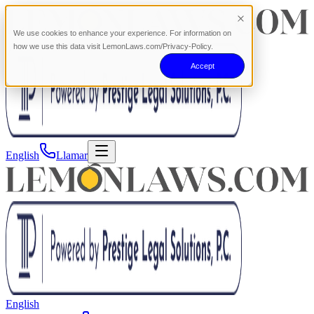
We use cookies to enhance your experience. For information on
how we use this data visit LemonLaws.com/Privacy-Policy.
Accept
English
Llamar
English