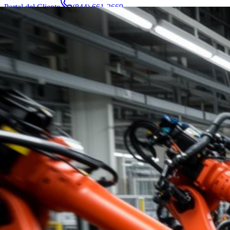
Portal del Cliente
(844) 661-2669
Abogados y Equipo
Acerca de
Fabricantes
Áreas de Servicio
Más
Contacto