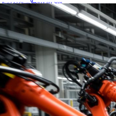
Portal del Cliente
(844) 661-2669
Abogados y Equipo
Acerca de
Fabricantes
Áreas de Servicio
Más
Contacto