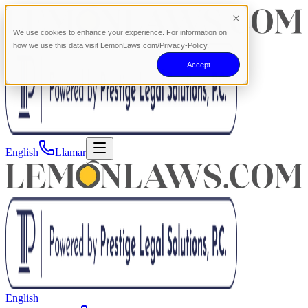
We use cookies to enhance your experience. For information on
how we use this data visit LemonLaws.com/Privacy-Policy.
Accept
English
Llamar
English