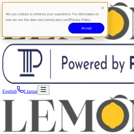
We use cookies to enhance your experience. For information on
how we use this data visit LemonLaws.com/Privacy-Policy.
Accept
English
Llamar