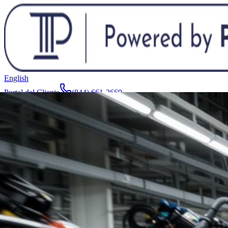
English
Portal del Cliente
(844) 661-2669
Abogados y Equipo
Acerca de
Fabricantes
Áreas de Servicio
Más
Contacto