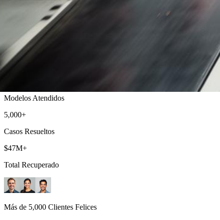
Ley Limón de Chevrolet
Evaluaciones de Caso Gratis y Sin Honorarios Hasta que Ganemos
500+
Modelos Atendidos
5,000+
Casos Resueltos
$47M+
Total Recuperado
Más de 5,000 Clientes Felices