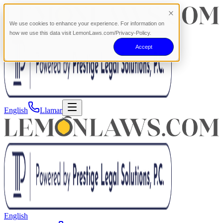
We use cookies to enhance your experience. For information on
how we use this data visit LemonLaws.com/Privacy-Policy.
Accept
English
Llamar
English