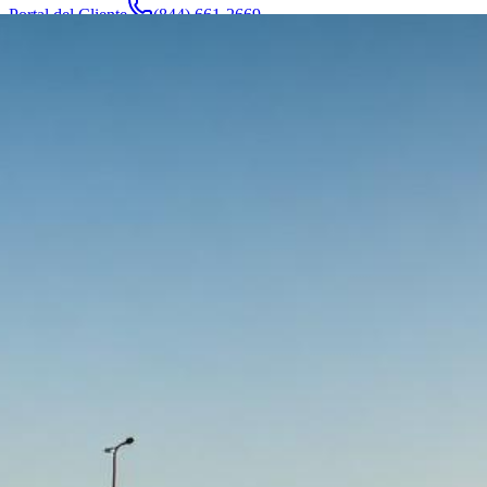
Portal del Cliente
(844) 661-2669
Abogados y Equipo
Acerca de
Fabricantes
Áreas de Servicio
Más
Contacto