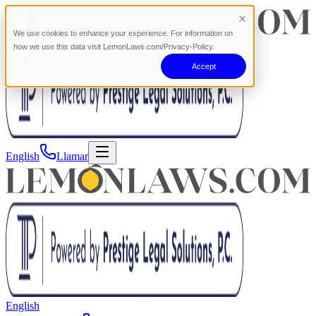
We use cookies to enhance your experience. For information on
how we use this data visit LemonLaws.com/Privacy-Policy.
Accept
English
Llamar
English