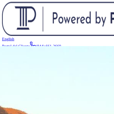
English
Portal del Cliente
(844) 661-2669
Abogados y Equipo
Acerca de
Fabricantes
Áreas de Servicio
Más
Contacto