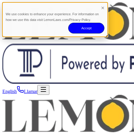
We use cookies to enhance your experience. For information on
how we use this data visit LemonLaws.com/Privacy-Policy.
Accept
English
Llamar