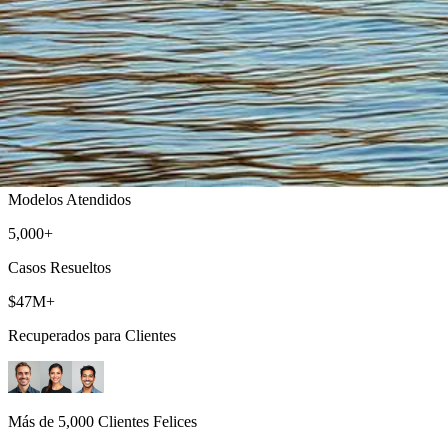
Sammamish Abogados de Ley Limón
Obtenga un Reembolso o Reemplazo de Su Vehículo Defectuoso
500+
Modelos Atendidos
5,000+
Casos Resueltos
$47M+
Recuperados para Clientes
Más de 5,000 Clientes Felices