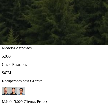
Redmond Abogados de Ley Limón
Obtenga un Reembolso o Reemplazo de Su Vehículo Defectuoso
500+
Modelos Atendidos
5,000+
Casos Resueltos
$47M+
Recuperados para Clientes
Más de 5,000 Clientes Felices