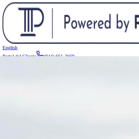
English
Portal del Cliente
(844) 661-2669
Abogados y Equipo
Acerca de
Fabricantes
Áreas de Servicio
Más
Contacto