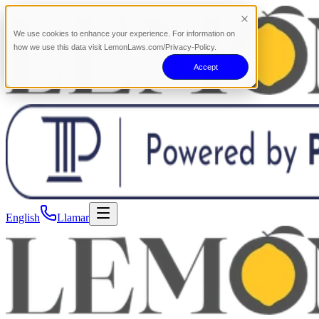
We use cookies to enhance your experience. For information on
how we use this data visit LemonLaws.com/Privacy-Policy.
Accept
English
Llamar