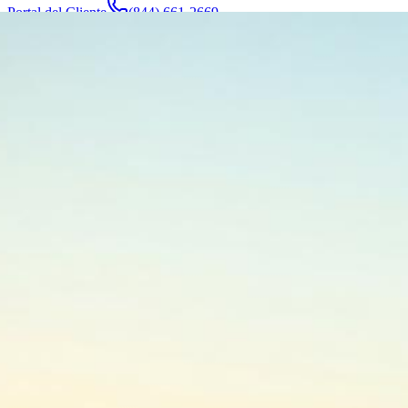
Portal del Cliente
(844) 661-2669
Abogados y Equipo
Acerca de
Fabricantes
Áreas de Servicio
Más
Contacto