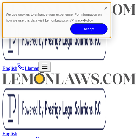
We use cookies to enhance your experience. For information on
how we use this data visit LemonLaws.com/Privacy-Policy.
Accept
English
Llamar
English