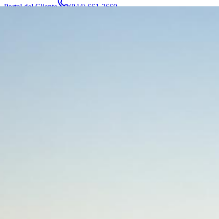
Portal del Cliente
(844) 661-2669
Abogados y Equipo
Acerca de
Fabricantes
Áreas de Servicio
Más
Contacto