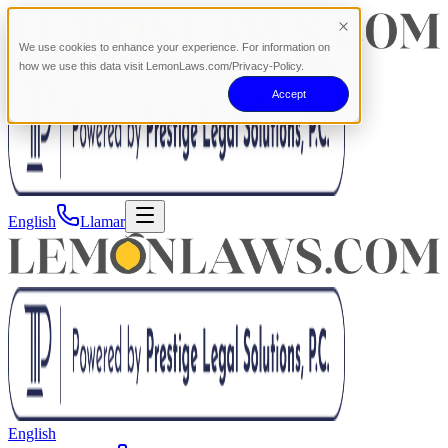
We use cookies to enhance your experience. For information on
how we use this data visit LemonLaws.com/Privacy-Policy.
Accept
English
Llamar
English