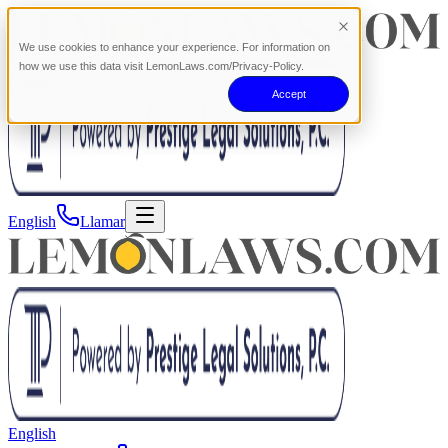
We use cookies to enhance your experience. For information on
how we use this data visit LemonLaws.com/Privacy-Policy.
Accept
English
Llamar
English