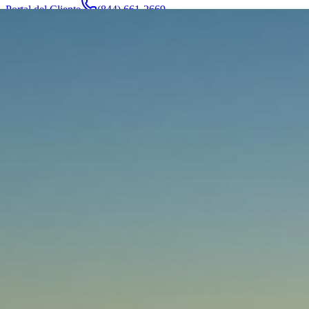
Portal del Cliente
(844) 661-2669
Abogados y Equipo
Acerca de
Fabricantes
Áreas de Servicio
Más
Contacto