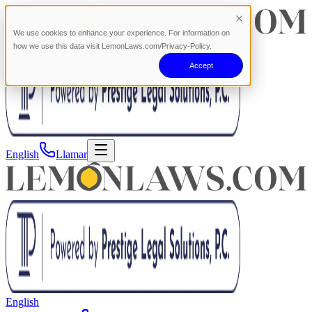
We use cookies to enhance your experience. For information on
how we use this data visit LemonLaws.com/Privacy-Policy.
Accept
English
Llamar
English