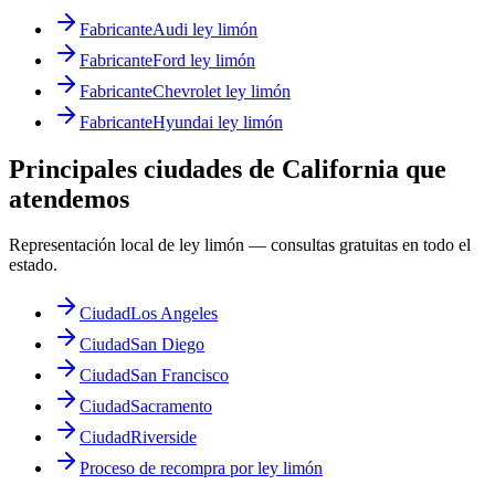
Fabricante
Audi ley limón
Fabricante
Ford ley limón
Fabricante
Chevrolet ley limón
Fabricante
Hyundai ley limón
Principales ciudades de California que
atendemos
Representación local de ley limón — consultas gratuitas en todo el
estado.
Ciudad
Los Angeles
Ciudad
San Diego
Ciudad
San Francisco
Ciudad
Sacramento
Ciudad
Riverside
Proceso de recompra por ley limón