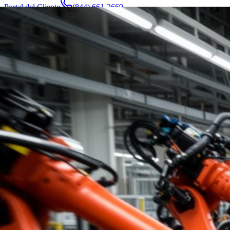
Portal del Cliente
(844) 661-2669
Abogados y Equipo
Acerca de
Fabricantes
Áreas de Servicio
Más
Contacto