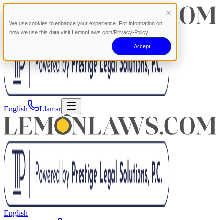
We use cookies to enhance your experience. For information on
how we use this data visit LemonLaws.com/Privacy-Policy.
Accept
English
Llamar
English