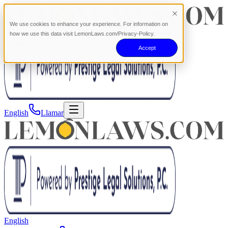
We use cookies to enhance your experience. For information on
how we use this data visit LemonLaws.com/Privacy-Policy.
Accept
English
Llamar
English