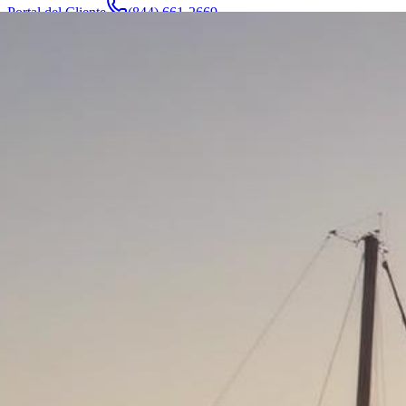
Portal del Cliente
(844) 661-2669
Abogados y Equipo
Acerca de
Fabricantes
Áreas de Servicio
Más
Contacto