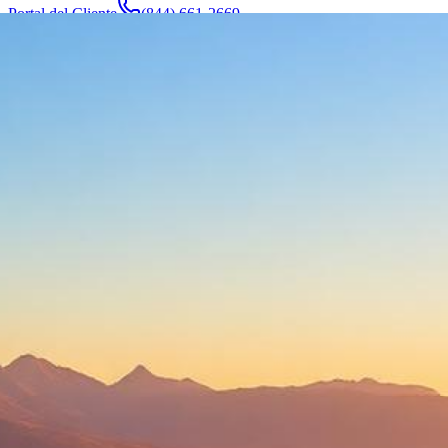
Portal del Cliente
(844) 661-2669
Abogados y Equipo
Acerca de
Fabricantes
Áreas de Servicio
Más
Contacto