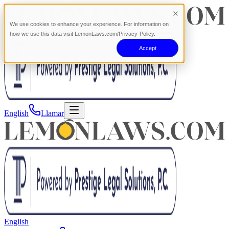
We use cookies to enhance your experience. For information on
how we use this data visit LemonLaws.com/Privacy-Policy.
Accept
English
Llamar
English