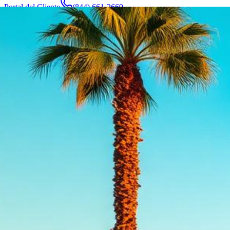
Portal del Cliente
(844) 661-2669
Abogados y Equipo
Acerca de
Fabricantes
Áreas de Servicio
Más
Contacto