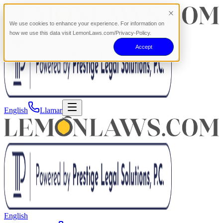
We use cookies to enhance your experience. For information on
how we use this data visit LemonLaws.com/Privacy-Policy.
Accept
English
Llamar
English