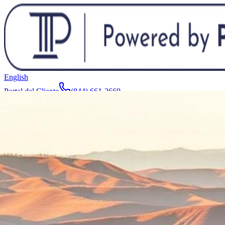
English
Portal del Cliente
(844) 661-2669
Abogados y Equipo
Acerca de
Fabricantes
Áreas de Servicio
Más
Contacto