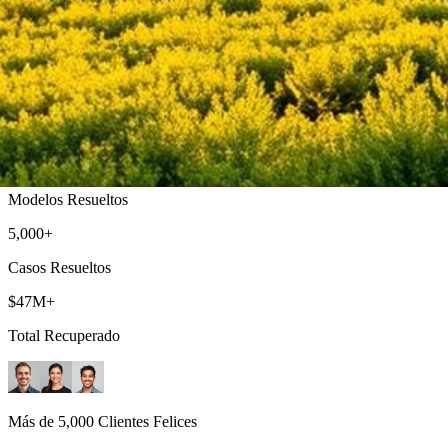
Abogado de Ley Limón en Escondido
Abogados de Ley Limón mejor calificados que sirven a todo San Di
500+
Modelos Resueltos
5,000+
Casos Resueltos
$47M+
Total Recuperado
Más de 5,000 Clientes Felices