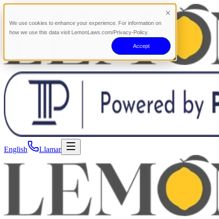
We use cookies to enhance your experience. For information on
how we use this data visit LemonLaws.com/Privacy-Policy.
Accept
English
Llamar