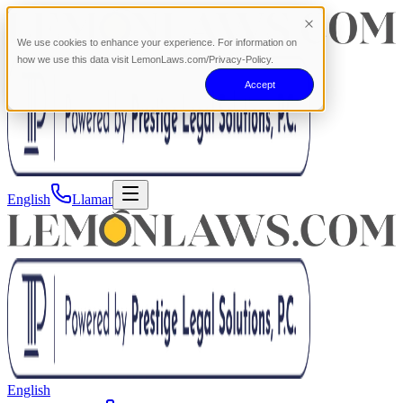
We use cookies to enhance your experience. For information on
how we use this data visit LemonLaws.com/Privacy-Policy.
Accept
English
Llamar
English