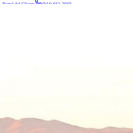
Portal del Cliente
(844) 661-2669
Abogados y Equipo
Acerca de
Fabricantes
Áreas de Servicio
Más
Contacto