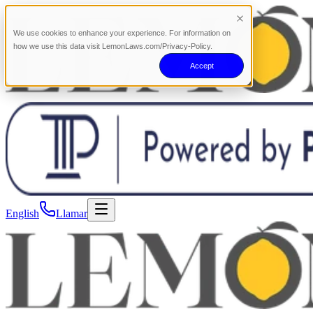
We use cookies to enhance your experience. For information on
how we use this data visit LemonLaws.com/Privacy-Policy.
Accept
English
Llamar