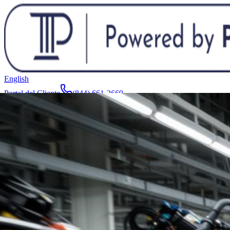
English
Portal del Cliente
(844) 661-2669
Abogados y Equipo
Acerca de
Fabricantes
Áreas de Servicio
Más
Contacto