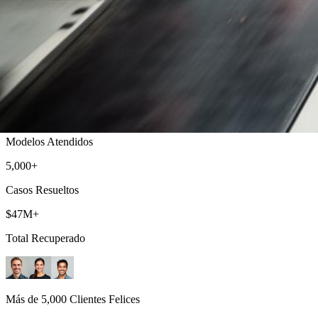
Acura Lemon Law
Evaluaciones de Caso Gratis y Sin Honorarios Hasta que Ganemos
500+
Modelos Atendidos
5,000+
Casos Resueltos
$47M+
Total Recuperado
Más de 5,000 Clientes Felices