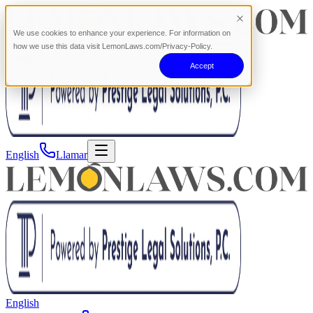
We use cookies to enhance your experience. For information on
how we use this data visit LemonLaws.com/Privacy-Policy.
Accept
English
Llamar
English