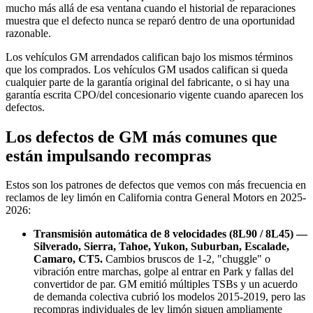
mucho más allá de esa ventana cuando el historial de reparaciones
muestra que el defecto nunca se reparó dentro de una oportunidad
razonable.
Los vehículos GM arrendados califican bajo los mismos términos
que los comprados. Los vehículos GM usados califican si queda
cualquier parte de la garantía original del fabricante, o si hay una
garantía escrita CPO/del concesionario vigente cuando aparecen los
defectos.
Los defectos de GM más comunes que
están impulsando recompras
Estos son los patrones de defectos que vemos con más frecuencia en
reclamos de ley limón en California contra General Motors en 2025-
2026:
Transmisión automática de 8 velocidades (8L90 / 8L45) —
Silverado, Sierra, Tahoe, Yukon, Suburban, Escalade,
Camaro, CT5.
Cambios bruscos de 1-2, "chuggle" o
vibración entre marchas, golpe al entrar en Park y fallas del
convertidor de par. GM emitió múltiples TSBs y un acuerdo
de demanda colectiva cubrió los modelos 2015-2019, pero las
recompras individuales de ley limón siguen ampliamente