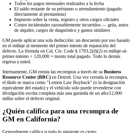
Todos los pagos mensuales realizados a la fecha
El saldo restante de su préstamo o arrendamiento (pagado
directamente al prestamista)
Impuesto sobre la venta, registro y otros cargos oficiales
Costos incidentales razonablemente incurridos — grúa, autos
de alquiler, cargos de diagnóstico y gastos similares
GM puede aplicar una sola deducción: un descuento por uso basado
en el millaje al momento del primer intento de reparación del
defecto. La fórmula en Cal. Civ. Code § 1793.2(d)(2) es millaje-al-
primer-intento ÷ 120,000 × monto total pagado. Todo lo demás
regresa a usted.
Internamente, GM enruta las recompras a través de su
Business
Resource Center (BRC)
en Detroit. Una vez cerrada la recompra,
el título se marca como "Lemon Law Buyback" (o la designación
equivalente del estado) y el vehículo solo puede revenderse con
divulgación escrita completa más una garantía de un año/12,000
millas sobre el defecto original.
¿Quién califica para una recompra de
GM en California?
Generalmente califica si todo lo siguiente es cierto: