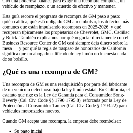
GM una poderosa palanca para exigir una recompra completa, un
vehículo de reemplazo, o un acuerdo de efectivo y mantener.
Esta guía recorre el programa de recompra de GM paso a paso:
quién califica, qué está obligado GM a reembolsar, los defectos más
comunes que están impulsando recompras en 2025-2026, y qué
recuperan típicamente los propietarios de Chevrolet, GMC, Cadillac
y Buick. También explicamos por qué negociar directamente con el
Business Resource Center de GM casi siempre deja dinero sobre la
mesa — y por qué la regla de traspaso de honorarios de California
significa que un abogado calificado de ley limón no le cuesta nada
de su bolsillo.
¿Qué es una recompra de GM?
Una recompra de GM es una readquisición por parte del fabricante
de un vehículo defectuoso bajo la ley limón estatal. En California, el
estatuto que rige es la Ley de Garantía para el Consumidor Song-
Beverly (Cal. Civ. Code §§ 1790-1795.8), reforzada por la Ley de
Protección al Consumidor Tanner (Cal. Civ. Code § 1793.22) para
vehículos motorizados nuevos.
Cuando GM acepta una recompra, la empresa debe reembolsar:
Su pago inicial