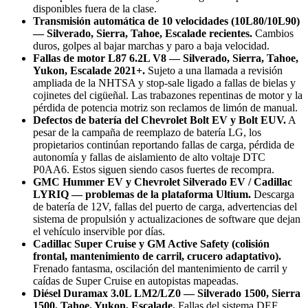
disponibles fuera de la clase.
Transmisión automática de 10 velocidades (10L80/10L90)
— Silverado, Sierra, Tahoe, Escalade recientes.
Cambios
duros, golpes al bajar marchas y paro a baja velocidad.
Fallas de motor L87 6.2L V8 — Silverado, Sierra, Tahoe,
Yukon, Escalade 2021+.
Sujeto a una llamada a revisión
ampliada de la NHTSA y stop-sale ligado a fallas de bielas y
cojinetes del cigüeñal. Las trabazones repentinas de motor y la
pérdida de potencia motriz son reclamos de limón de manual.
Defectos de batería del Chevrolet Bolt EV y Bolt EUV.
A
pesar de la campaña de reemplazo de batería LG, los
propietarios continúan reportando fallas de carga, pérdida de
autonomía y fallas de aislamiento de alto voltaje DTC
P0AA6. Estos siguen siendo casos fuertes de recompra.
GMC Hummer EV y Chevrolet Silverado EV / Cadillac
LYRIQ — problemas de la plataforma Ultium.
Descarga
de batería de 12V, fallas del puerto de carga, advertencias del
sistema de propulsión y actualizaciones de software que dejan
el vehículo inservible por días.
Cadillac Super Cruise y GM Active Safety (colisión
frontal, mantenimiento de carril, crucero adaptativo).
Frenado fantasma, oscilación del mantenimiento de carril y
caídas de Super Cruise en autopistas mapeadas.
Diésel Duramax 3.0L LM2/LZ0 — Silverado 1500, Sierra
1500, Tahoe, Yukon, Escalade.
Fallas del sistema DEF,