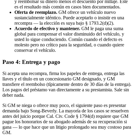
y reembolsar su dinero menos el descuento por millaje. Este
es el resultado más común en casos bien documentados.
Oferta de reemplazo.
GM ofrece un vehículo nuevo
sustancialmente idéntico. Puede aceptarlo o insistir en una
recompra — la elección es suya bajo § 1793.2(d)(2).
Acuerdo de efectivo y mantener.
GM le paga una suma
global para compensar el valor disminuido del vehículo, y
usted lo sigue conduciendo. Común cuando el defecto es
molesto pero no crítico para la seguridad, o cuando quiere
conservar el vehículo.
Paso 4: Entrega y pago
Si acepta una recompra, firma los papeles de entrega, entrega las
llaves y el título en un concesionario GM designado, y GM
transfiere el reembolso (típicamente dentro de 30 días de la entrega).
Los pagos del préstamo van directamente a su prestamista. Sale sin
deber nada.
Si GM se niega o ofrece muy poco, el siguiente paso es presentar
demanda bajo Song-Beverly. La mayoría de los casos se resuelven
antes del juicio porque Cal. Civ. Code § 1794(d) requiere que GM
pague los honorarios de su abogado además de su recuperación si
gana — lo que hace que un litigio prolongado sea muy costoso para
GM.