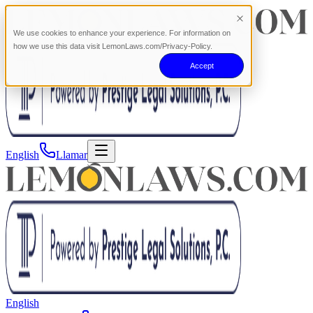
We use cookies to enhance your experience. For information on
how we use this data visit LemonLaws.com/Privacy-Policy.
Accept
English
Llamar
English