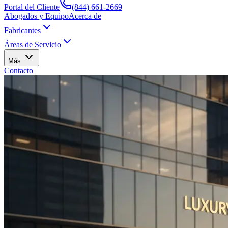
Portal del Cliente
(844) 661-2669
Abogados y Equipo
Acerca de
Fabricantes
Áreas de Servicio
Más
Contacto