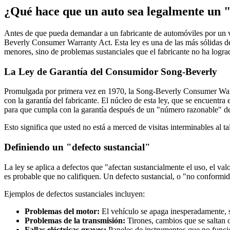
¿Qué hace que un auto sea legalmente un 
Antes de que pueda demandar a un fabricante de automóviles por un vehí
Beverly Consumer Warranty Act. Esta ley es una de las más sólidas d
menores, sino de problemas sustanciales que el fabricante no ha logra
La Ley de Garantía del Consumidor Song-Beverly
Promulgada por primera vez en 1970, la Song-Beverly Consumer Warr
con la garantía del fabricante. El núcleo de esta ley, que se encuentr
para que cumpla con la garantía después de un "número razonable" de
Esto significa que usted no está a merced de visitas interminables al t
Definiendo un "defecto sustancial"
La ley se aplica a defectos que "afectan sustancialmente el uso, el va
es probable que no califiquen. Un defecto sustancial, o "no conformi
Ejemplos de defectos sustanciales incluyen:
Problemas del motor:
El vehículo se apaga inesperadamente, s
Problemas de la transmisión:
Tirones, cambios que se saltan o
Fallas eléctricas graves:
Paneles de instrumentos que no funcio