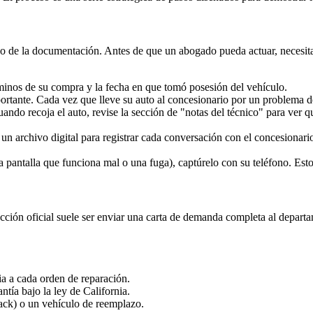
oso de la documentación. Antes de que un abogado pueda actuar, necesi
rminos de su compra y la fecha en que tomó posesión del vehículo.
rtante. Cada vez que lleve su auto al concesionario por un problema de 
ando recoja el auto, revise la sección de "notas del técnico" para ver qu
 archivo digital para registrar cada conversación con el concesionario 
na pantalla que funciona mal o una fuga), captúrelo con su teléfono. Es
ción oficial suele ser enviar una carta de demanda completa al departame
ia a cada orden de reparación.
tía bajo la ley de California.
ack) o un vehículo de reemplazo.