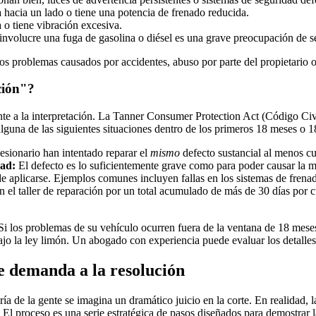
 hacia un lado o tiene una potencia de frenado reducida.
 o tiene vibración excesiva.
nvolucre una fuga de gasolina o diésel es una grave preocupación de s
 Los problemas causados por accidentes, abuso por parte del propietario 
ción"?
nte a la interpretación. La Tanner Consumer Protection Act (Código Ci
alguna de las siguientes situaciones dentro de los primeros 18 meses o 1
esionario han intentado reparar el
mismo
defecto sustancial al menos cu
dad:
El defecto es lo suficientemente grave como para poder causar la mu
de aplicarse. Ejemplos comunes incluyen fallas en los sistemas de frena
 el taller de reparación por un total acumulado de más de 30 días por c
. Si los problemas de su vehículo ocurren fuera de la ventana de 18 mese
ajo la ley limón. Un abogado con experiencia puede evaluar los detalle
de demanda a la resolución
de la gente se imagina un dramático juicio en la corte. En realidad, la
l proceso es una serie estratégica de pasos diseñados para demostrar la 