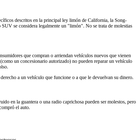
ficos descritos en la principal ley limón de California, la Song-
o SUV se considera legalmente un "limón". No se trata de molestias
onsumidores que compran o arriendan vehículos nuevos que vienen
tes (como un concesionario autorizado) no pueden reparar un vehículo
olso.
ene derecho a un vehículo que funcione o a que le devuelvan su dinero.
 ruido en la guantera o una radio caprichosa pueden ser molestos, pero
compró el auto.
ectuosos.