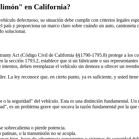
"limón" en California?
culo defectuoso, su situación debe cumplir con criterios legales especí
el país y proporciona un marco claro sobre cuándo un auto, camioneta 
do solucionar.
anty Act (Código Civil de California §§1790-1795.8) protege a los c
a en la sección 1793.2, establece que si un fabricante o sus representan
 intentos, deben reemplazar el vehículo sin demora u ofrecer un reemb
aller. La ley reconoce que, en cierto punto, ya es suficiente, y usted ti
lor o la seguridad" del vehículo. Esta es una distinción fundamental. Un
dad", es un problema grave que socava la razón fundamental por la que 
e sobrecalienta o pierde potencia.
 patinan, o la transmisión no se acopla.
nan bien, luces de advertencia persistentes o sistemas de seguridad def