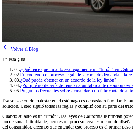
Volver al Blog
En esta guía
01
.
¿Qué hace que un auto sea legalmente un "limón" en Califo
02
.
Entendiendo el proceso legal: de la carta de demanda a la re
03
.
¿Qué puede obtener en un acuerdo de la ley limón?
04
.
¿Por qué no debería demandar a un fabricante de automóvile
05
.
Preguntas frecuentes sobre demandar a un fabricante de aut
Esa sensación de malestar en el estómago es demasiado familiar. El aut
solución. Usted siguió todas las reglas y cumplió con su parte del tra
Cuando su auto es un "limón", las leyes de California le brindan pote
puede sonar intimidante, pero es un proceso legal estructurado dise
del consumidor, creemos que entender este proceso es el primer paso p