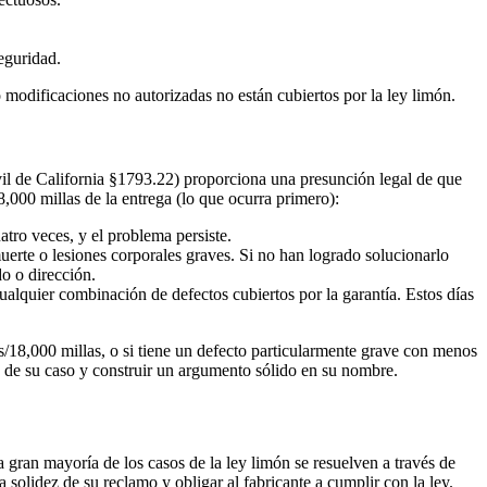
eguridad.
o modificaciones no autorizadas no están cubiertos por la ley limón.
vil de California §1793.22) proporciona una presunción legal de que
8,000 millas de la entrega (lo que ocurra primero):
atro veces, y el problema persiste.
erte o lesiones corporales graves. Si no han logrado solucionarlo
do o dirección.
ualquier combinación de defectos cubiertos por la garantía. Estos días
s/18,000 millas, o si tiene un defecto particularmente grave con menos
s de su caso y construir un argumento sólido en su nombre.
 gran mayoría de los casos de la ley limón se resuelven a través de
solidez de su reclamo y obligar al fabricante a cumplir con la ley.