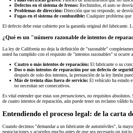
Defectos en el sistema de frenos:
Rechinidos, el auto se desvía
Problemas de dirección:
Dirección que no responde, se desvía
Fugas en el sistema de combustible:
Cualquier problema que i
El defecto debe estar cubierto por la garantía original del fabricante.
¿Qué es un "número razonable de intentos de repara
La ley de California no deja la definición de "razonable" completame
usted ha cumplido con el requisito de "intentos razonables" si ocurre 
Cuatro o más intentos de reparación:
El fabricante o su conc
Dos o más intentos de reparación por un defecto de seguri
después de solo dos intentos, la presunción de la ley limón pue
Más de treinta días fuera de servicio:
El vehículo ha estado en
no necesitan ser consecutivos.
Es vital entender que estas son
presunciones
, no requisitos absolutos
de cuatro intentos de reparación, aún puede tener un reclamo válido b
Entendiendo el proceso legal: de la carta 
Cuando decimos "demandar a un fabricante de automóviles", la mayoría 
negociaciones y acuerdos mucho antes de que sea necesario un juicio. E