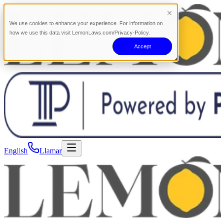
We use cookies to enhance your experience. For information on
how we use this data visit LemonLaws.com/Privacy-Policy.
Accept
English
Llamar