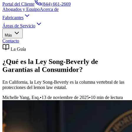
Portal del Cliente
(844) 661-2669
Abogados y Equipo
Acerca de
Fabricantes
Áreas de Servicio
Más
Contacto
La Guía
¿Qué es la Ley Song-Beverly de
Garantías al Consumidor?
En California, la Ley Song-Beverly es la columna vertebral de las
protecciones del lemon law estatal.
Michelle Yang, Esq.
•
13 de noviembre de 2025
•
10
min de lectura