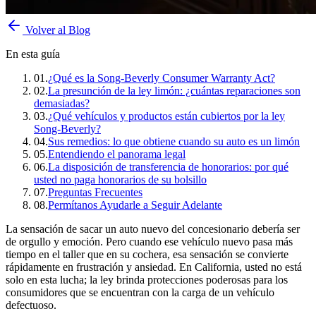
Volver al Blog
En esta guía
01
.
¿Qué es la Song-Beverly Consumer Warranty Act?
02
.
La presunción de la ley limón: ¿cuántas reparaciones son
demasiadas?
03
.
¿Qué vehículos y productos están cubiertos por la ley
Song-Beverly?
04
.
Sus remedios: lo que obtiene cuando su auto es un limón
05
.
Entendiendo el panorama legal
06
.
La disposición de transferencia de honorarios: por qué
usted no paga honorarios de su bolsillo
07
.
Preguntas Frecuentes
08
.
Permítanos Ayudarle a Seguir Adelante
La sensación de sacar un auto nuevo del concesionario debería ser
de orgullo y emoción. Pero cuando ese vehículo nuevo pasa más
tiempo en el taller que en su cochera, esa sensación se convierte
rápidamente en frustración y ansiedad. En California, usted no está
solo en esta lucha; la ley brinda protecciones poderosas para los
consumidores que se encuentran con la carga de un vehículo
defectuoso.