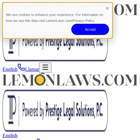
We use cookies to enhance your experience. For information on
how we use this data visit LemonLaws.com/Privacy-Policy.
Accept
English
Llamar
English