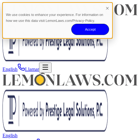
We use cookies to enhance your experience. For information on
how we use this data visit LemonLaws.com/Privacy-Policy.
Accept
English
Llamar
English