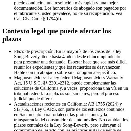
puede conducir a una resolución más rápida y una mejor
documentación. Los honorarios de abogado son pagados por
el fabricante si usted prevalece, no de su recuperación. Vea
Cal. Civ. Code § 1794(d).
Contexto legal que puede afectar los
plazos
Plazo de prescripción: En la mayoría de los casos de la ley
Song-Beverly, tiene hasta 4 años desde el incumplimiento
para presentar una demanda. Esperar hace que sea más difícil
reunir los expedientes y que los recuerdos se desvanezcan.
Hable con un abogado sobre su cronograma específico.
Magnuson-Moss: La ley federal Magnuson-Moss Warranty
Act, 15 U.S.C. §§ 2301-2312, puede complementar las
soluciones de California y, a veces, proporciona una vía en un
tribunal federal. Los plazos son similares, pero el proceso
judicial puede diferir.
Actualizaciones recientes en California: AB 1755 (2024) y
SB 766, la Ley CARS, son parte de los esfuerzos continuos
en Sacramento para fortalecer las protecciones y la
transparencia del consumidor de automóviles. No cambian los
plazos centrales de la Ley Song-Beverly, pero subrayan el
compromiso del estado con las prácticas justas de venta de