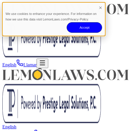
We use cookies to enhance your experience. For information on
how we use this data visit LemonLaws.com/Privacy-Policy.
Accept
English
Llamar
English