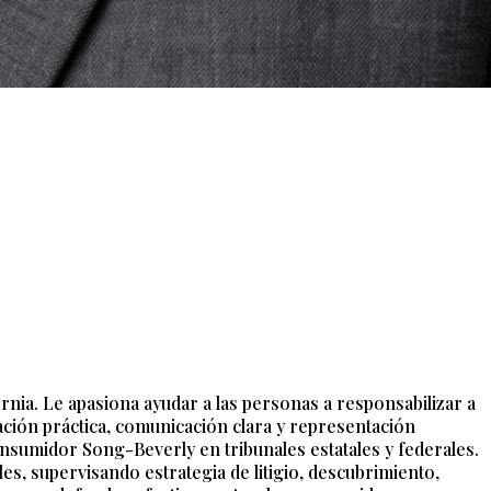
ia. Le apasiona ayudar a las personas a responsabilizar a
ación práctica, comunicación clara y representación
onsumidor Song-Beverly en tribunales estatales y federales.
s, supervisando estrategia de litigio, descubrimiento,