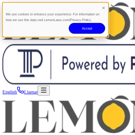
We use cookies to enhance your experience. For information on
how we use this data visit LemonLaws.com/Privacy-Policy.
Accept
English
Llamar